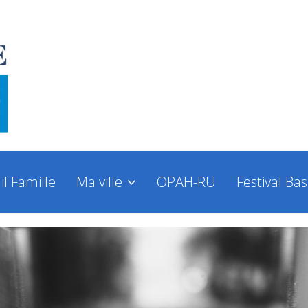
il Famille
Ma ville
OPAH-RU
Festival Ba