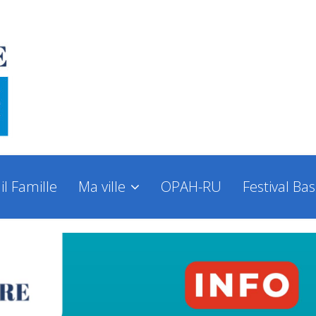
il Famille
Ma ville
OPAH-RU
Festival Ba