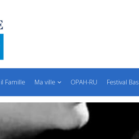
il Famille
Ma ville
OPAH-RU
Festival Ba