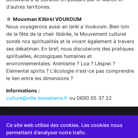
d'autres territoires.
☆
Mouvman Kiltirèl VOUKOUM
Nous voyagerons aussi an larèl a Voukoum. Bien loin
de la fête de la chair libérée, le Mouvement culturel
sondé nos spiritualités et le vivant également à travers
ses dékatman. En bref, nous discuterons des pratiques
spirituelles, écologiques humaines et
environnementales. Animisme ? Loa ? Lèspwi ?
Elemental spirits ? L'écologie n'est-ce pas comprendre
le lien entre les dimensions ?
Informations :
culture@ville-basseterre.fr
ou 0690 05 37 22
Pour nous joindre :
Hôtel de ville, Cours Nolivos, 97100
Ce site web utilise des cookies. Les cookies nous
BASSE-TERRE, Tél: 05 90 80 56 56, contact@ville-
permettent d'analyser notre trafic.
basseterre.fr