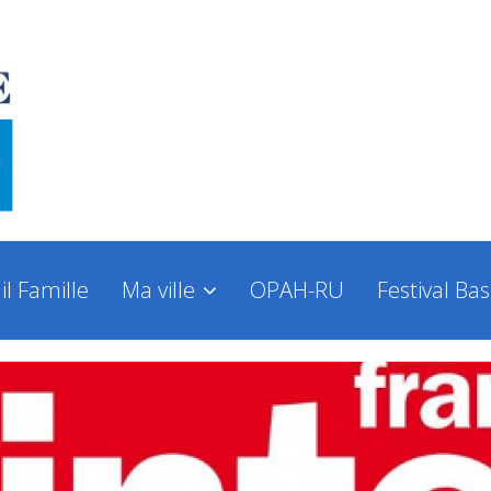
il Famille
Ma ville
OPAH-RU
Festival Ba